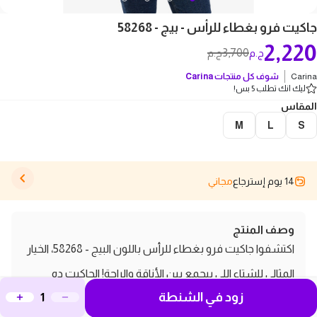
جاكيت فرو بغطاء للرأس - بيج - 58268
2,220
3,700
ج.م
ج.م
Carina
شوف كل منتجات
Carina
ليك انك تطلب 5 بس!
المقاس
M
L
S
14 يوم إسترجاع
مجاني
وصف المنتج
اكتشفوا جاكيت فرو بغطاء للرأس باللون البيج - 58268، الخيار
المثالي للشتاء اللي بيجمع بين الأناقة والراحة! الجاكيت ده
زود في الشنطة
مصنوع من خامات عالية الجودة عشان يضمنلكم الدفء في