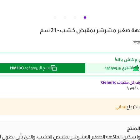
ة صغير مشرشر بمقبض خشب - 21 سم
ج.م
HM10C
اشتري ببروموكود
انسخ البروموكود
 كل منتجات
Generic
بس!
مجاني
منتج