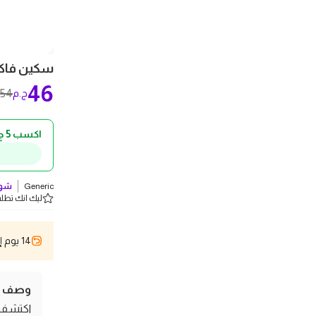
سكين فاكه
46
54
ج.م
اكسب 5 ج.م كاش باك!
Generic
شوف
ليك انك تطلب 5 
14 يوم إسترجاع
وصف ال