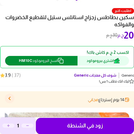
اطلبت كتير
سكين بطاطس زجزاج استانلس ستيل لتقطيع الخضروات
والفواكه
20
30
ج.م
ج.م
اكسب 2 ج.م كاش باك!
HM10C
اشتري ببروموكود
انسخ البروموكود
3.9
)
37
(
Generic
شوف كل منتجات
Generic
ليك انك تطلب 1 بس!
14 يوم إسترجاع
مجاني
زود في الشنطة