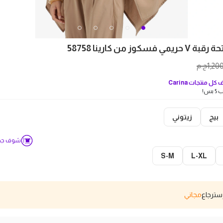
فسكوز من كارينا 58758
1,20
ج.م
كل منتجات
Carina
بس!
بيج
زيتوني
شوف جدو
S-M
L-XL
مجاني