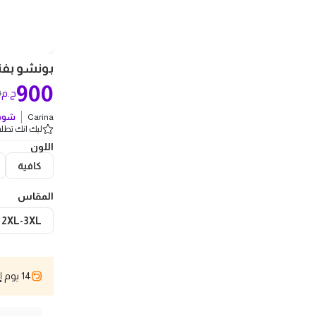
بونشو بفتحة رقبة V حريمي 
900
0
ج.م
Carina
شوف 
ليك انك تطلب 5 
اللون
كافية
المقاس
2XL-3XL
14 يوم إسترجاع