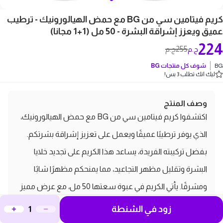
كريم فيتامين سي من BG مع حمض الهيالورونيك - ترطيب
عميق ويعزز إشراقة البشرة - 50 مل (1+1 مجانا)
224
255
ج.م
ج.م
BG
شوف كل منتجات
BG
ليك انك تطلب 3 بس!
وصف المنتج
اكتشفوا كريم فيتامين سي من BG مع حمض الهيالورونيك،
الذي يوفر ترطيبًا عميقًا ويعمل على تعزيز إشراقة بشرتكم.
بفضل تركيبته الفريدة، يساعد هذا الكريم على تجديد خلايا
البشرة وتقليل مظهر التجاعيد، مما يمنحكم مظهرًا شابًا
ومشرقًا. يأتي الكريم في عبوة سعتها 50 مل، مع عرض مميز
يشمل الحصول على عبوة إضافية مجانية، مما يجعله الخيار
زود في الشنطة
المثالي للعناية اليومية بالبشرة. استمتعوا ببشرة ناعمة