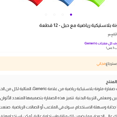
بلاستيكية رياضية مع حبل - 12 قطعة
1
ج.م
 كل منتجات
Generic
بس!
مجاني
منتج
اكتشف صفارة ملونة بلاستيكية رياضية من علامة Generic، المثالية لكل
ين ومعلمي التربية البدنية. تتميز هذه الصفارة بتصميمها المتعدد الألوان،
جذابة وسهلة الاستخدام، سواء في الملاعب أو الصالات الرياضية. صنع
 عالي الجودة، مما يضمن لك متانة واستدامة عالية. يُمكن استخدامها ف