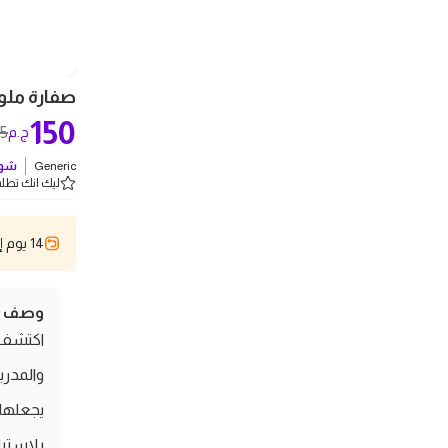
صفارة ملونة 
150
75
ج.م
Generic
شوف
ليك انك تطلب 3 
14 يوم إسترجاع
وصف ال
والمدرب
يجعلها 
بلاستيك