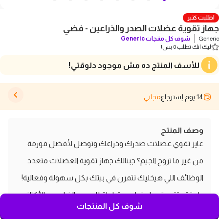
اطلبت كتير
جهاز تقوية عضلات الصدر والذراعين - فضي
Generic
شوف كل منتجات
Generic
ليك انك تطلب 0 بس!
للأسف المنتج ده مش موجود دلوقتي!
14 يوم إسترجاع
مجاني
وصف المنتج
عايز تقوي عضلات صدرك وذراعك وتوصل لأفضل فورمة
من غير ما تروح الجيم؟ جبنالك جهاز تقوية العضلات متعدد
الوظائف اللي هيخليك تتمرن في بيتك بكل سهولة وفعالية!
دلوقتي تقدر تعمل تمارين شاملة للصدر والذراعين والأكتاف
شوف كل المنتجات
والمعصم بمرونة وقوة غير عادية.