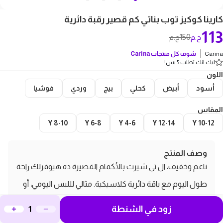
كارينا كوكيز توب بناتي كم قصير رقبة دائرية
113
150
ج.م
ج.م
Carina
شوف كل منتجات
Carina
ليك انك تطلب 5 بس!
اللون
أسود
أبيض
كحلي
بيج
وردي
فوشيا
المقاس
8-10 Y
6-8 Y
4-6 Y
12-14 Y
10-12 Y
وصف المنتج
ناعم وخفيف، ال تي شيرت بالأكمام القصيرة ده هيوفرلك راحة
طول اليوم مع ياقة دائرية كلاسيكية. مثالي لللبس اليومي، أو
كطبقة تحت حاجة تانية، أو لأي نشاط يومي.
زود في الشنطة
مميزات و مواصفات كارينا كوكيز توب