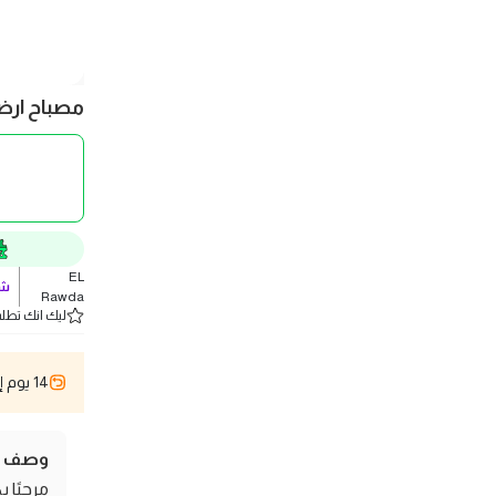
مصباح ارضي م
EL
شو
Rawda
ليك انك تطلب 5 
14 يوم إسترجاع
وصف ال
مرحبًا 