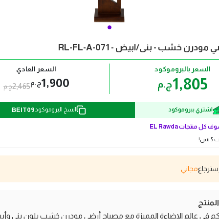
ودرن خشب - بنى/ابيض - RL-FL-A-071
السعر بالبروموكود
السعر العادي
1,805
1,900
ج.م
ج.م
2,465
ج.م
BEIT09
اشتري ببروموكود
انسخ البروموكود
ف كل منتجات
EL Rawda
بس!
مجاني
منتج
بكم في عالم الإضاءة المميزة مع مصباح أرضي مودرن خشب بلون بني وأ