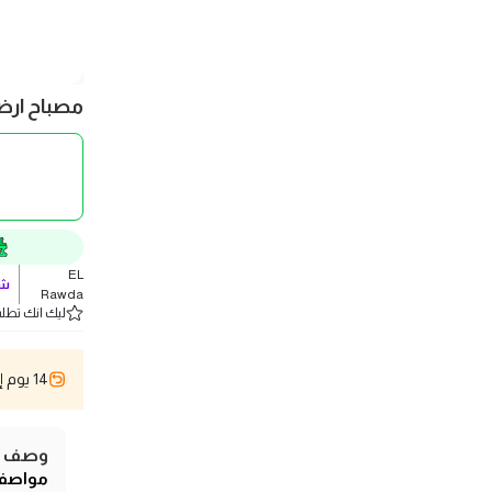
مصباح ارضي م
EL
شو
Rawda
ليك انك تطلب 5 
14 يوم إسترجاع
وصف ال
مواصفا