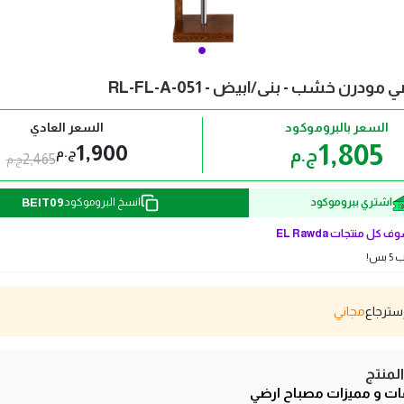
ودرن خشب - بنى/ابيض - RL-FL-A-051
السعر بالبروموكود
السعر العادي
1,805
1,900
ج.م
ج.م
2,465
ج.م
BEIT09
اشتري ببروموكود
انسخ البروموكود
ف كل منتجات
EL Rawda
بس!
مجاني
منتج
ت و مميزات مصباح ارضي