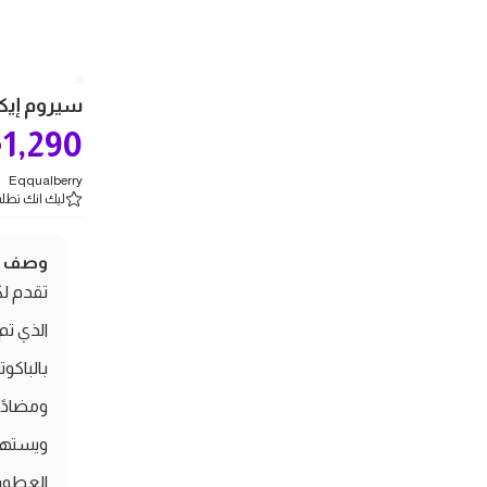
سيروم إيكوا
1,290
ج
Eqqualberry
ليك انك تطلب 1 
وصف ال
الذي تم
بالباكو
ومضادًا
ويستهدف
العطور 