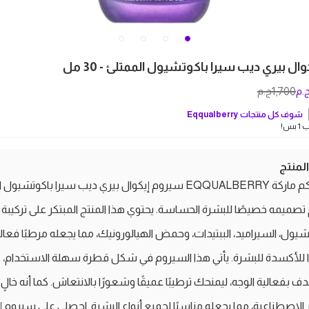
ل بيري ديب سيرا باكوتشيول الممتلئ - 30 مل
1,700
.م
ج.م
شوف كل منتجات
Eqqualberry
بس!
منتج
تقدم لكم ماركة EQQUALBERRY سيروم إيكوال بيري ديب سيرا باكوتشيول 
 تصميمه خصيصًا للبشرة الحساسة. يحتوي هذا المنتج المبتكر على تركيبة 
تشيول، السيراميد، الببتيدات، وحمض الهيالورونيك، مما يجعله مرطبًا فعالًا
 للأكسدة للبشرة. يأتي هذا السيروم في شكل قطرة سهلة الاستخدام،
 بفعالية الوجه، ليمنحك ترطيبًا عميقًا وشعورًا بالانتعاش. كما أنه خالٍ
الاصطناعية، مما يجعله مناسبًا لجميع أنواع البشرة. احصلي على سيروم إ