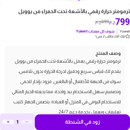
ترمومتر حرارة رقمي بالأشعة تحت الحمراء من يوويل
799
899
ج.م
ج.م
Yuwell
شوف كل منتجات
Yuwell
ليك انك تطلب 2 بس!
وصف المنتج
ترمومتر حرارة رقمي يعمل بالأشعة تحت الحمراء من يوويل
يقدم لك قياس سريع ودقيق لدرجة الحرارة بدون تلامس،
سواء من الجبهة للأطفال أو البالغين. مزود بإنذار للحمى
وتصميم سهل الاستخدام بيد واحدة، مما يجعله الخيار المثالي
للاستخدام اليومي في المنزل أو العيادة. يتضمن الجهاز كتيب
تعليمات ويعمل بخدمة دعم 24/7.
مميزات ومواصفات ترمومتر حرارة
زود في الشنطة
رقمي بالأشعة تحت الحمراء من يوويل