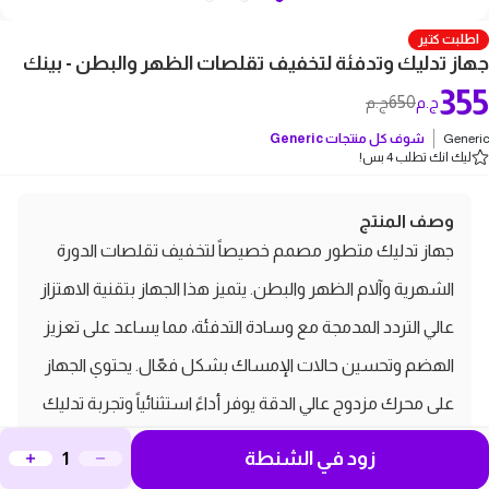
اطلبت كتير
جهاز تدليك وتدفئة لتخفيف تقلصات الظهر والبطن - بينك
355
650
ج.م
ج.م
Generic
شوف كل منتجات
Generic
ليك انك تطلب 4 بس!
وصف المنتج
جهاز تدليك متطور مصمم خصيصاً لتخفيف تقلصات الدورة
الشهرية وآلام الظهر والبطن. يتميز هذا الجهاز بتقنية الاهتزاز
عالي التردد المدمجة مع وسادة التدفئة، مما يساعد على تعزيز
الهضم وتحسين حالات الإمساك بشكل فعّال. يحتوي الجهاز
على محرك مزدوج عالي الدقة يوفر أداءً استثنائياً وتجربة تدليك
مريحة. تتوفر أربعة أوضاع تشغيل مختلفة (M1، M2، M3، M4)
زود في الشنطة
تتيح لك التحكم الكامل في شدة التدليك وفقاً لاحتياجاتك.