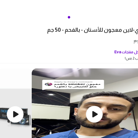
اين معجون للأسنان - بالفحم - 50 جم
.م
 منتجات
Eva
بس!