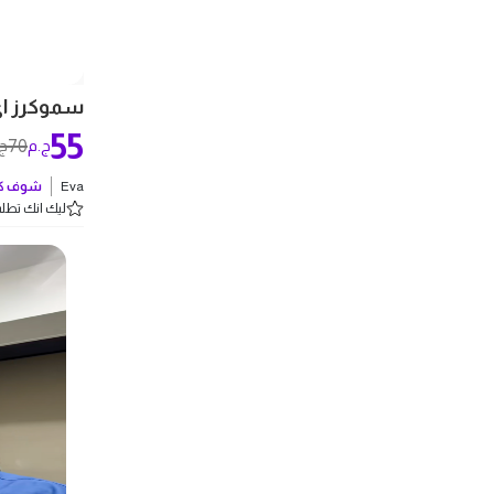
سموكرز اي-ل
55
70
ج.م
ج
Eva
شوف كل
ليك انك تطلب 2 