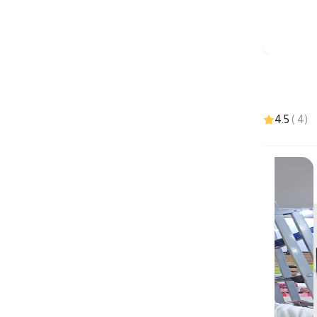
4.5
)
4
(