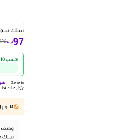
سلك سماعات صوت 2 
97
120
ج.م
اكسب 10 ج.م كاش باك!
Generic
شوف
ليك انك تطلب 5 
14 يوم إسترجاع
وصف ال