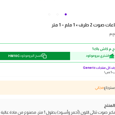
طرف × 1 ملم – 1 متر
ج.م
HM10C
اشتري ببروموكود
انسخ البروموكود
 كل منتجات
Generic
بس!
مجاني
منتج
سلك مكبر صوت ثنائي اللون (أحمر وأسود) بطول 1 متر، مصنوع من ماد