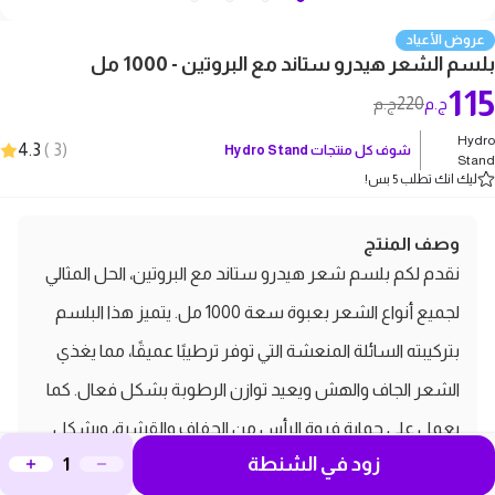
عروض الأعياد
بلسم الشعر هيدرو ستاند مع البروتين - 1000 مل
115
220
ج.م
ج.م
Hydro
4.3
)
3
(
شوف كل منتجات
Hydro Stand
Stand
ليك انك تطلب 5 بس!
وصف المنتج
نقدم لكم بلسم شعر هيدرو ستاند مع البروتين، الحل المثالي
لجميع أنواع الشعر بعبوة سعة 1000 مل. يتميز هذا البلسم
بتركيبته السائلة المنعشة التي توفر ترطيبًا عميقًا، مما يغذي
الشعر الجاف والهش ويعيد توازن الرطوبة بشكل فعال. كما
يعمل على حماية فروة الرأس من الجفاف والقشرة، ويشكل
زود في الشنطة
حاجزًا واقيًا حول جذور الشعر لتقليل خطر التلف والتكسر.