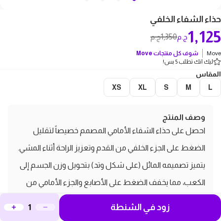
حذاء الشفاء الخلفي
1,125
1,350
ج.م
ج.م
Move
شوف كل منتجات
Move
ليك انك تطلب 5 بس!
المقاس
XS
XL
S
M
L
وصف المنتج
احصل على حذاء الشفاء الأمامي المصمم خصيصاً لتقليل
الضغط على الجزء الخلفي من القدم وتعزيز الراحة أثناء المشي.
يتميز تصميمه المائل (على شكل وتد) بتحويل وزن الجسم إلى
الكعب، مما يخفف الضغط على الأصابع والجزء الأمامي من
القدم، وهو مثالي للمرضى بعد العمليات الجراحية أو الذين
زود في الشنطة
يعانون من قرحات القدم السكرية، حيث يمنع الضغط المباشر