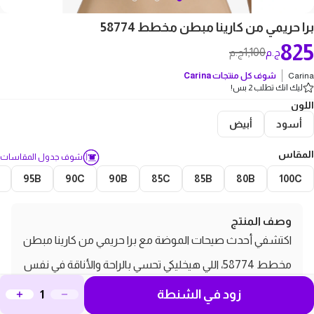
برا حريمي من كارينا مبطن مخطط 58774
825
1,100
ج.م
ج.م
Carina
شوف كل منتجات
Carina
ليك انك تطلب 2 بس!
اللون
أسود
أبيض
المقاس
شوف جدول المقاسات
95B
90C
90B
85C
85B
80B
100C
وصف المنتج
اكتشفي أحدث صيحات الموضة مع برا حريمي من كارينا مبطن
مخطط 58774، اللي هيخليكي تحسي بالراحة والأناقة في نفس
الوقت. التصميم الفريد والمبطن بشكل مثالي مش بس
زود في الشنطة
بيوفر لك الدعم اللي انتي محتاجاه، لكن كمان بيضفي لمسة من