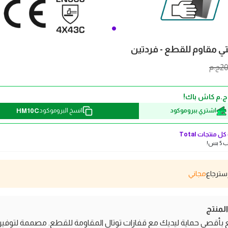
تي مقاوم للقطع - فردتين
2
ج.م
HM10C
اشتري ببروموكود
انسخ البروموكود
ل منتجات
Total
بس!
مجاني
منتج
بأقصى حماية ليديك مع قفازات توتال المقاومة للقطع. مصممة لتوفير 