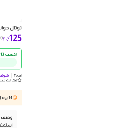
توتال جوان
125
00
ج.م
اكسب 13 ج.م كاش باك!
Total
شوف ك
ليك انك تطلب 5 
14 يوم إسترجاع
وصف ال
استمتع 