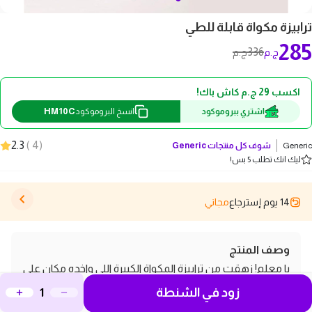
ترابيزة مكواة قابلة للطي
285
336
ج.م
ج.م
اكسب 29 ج.م كاش باك!
HM10C
اشتري ببروموكود
انسخ البروموكود
2.3
)
4
(
Generic
شوف كل منتجات
Generic
ليك انك تطلب 5 بس!
14 يوم إسترجاع
مجاني
وصف المنتج
يا معلم! زهقت من ترابيزة المكواة الكبيرة اللي واخده مكان على
زود في الشنطة
الفاضي؟ جبنالك الحل! ترابيزة مكواة صغيرة قابلة للطي، يعني