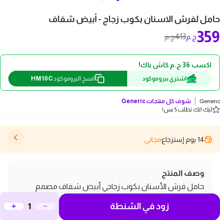
حامل لفرش الاسنان بكوب زجاج - أبيض شفاف
359
413
ج.م
ج.م
اكسب 36 ج.م كاش باك!
HM10C
اشتري ببروموكود
انسخ البروموكود
Generic
شوف كل منتجات
Generic
ليك انك تطلب 5 بس!
14 يوم إسترجاع
مجاني
وصف المنتج
حامل فرش الأسنان بكوب زجاجي أبيض شفاف مصمم
لتوفير الراحة و الشياكة
زود في الشنطة
مميزات حامل فرش الأسنان بكوب