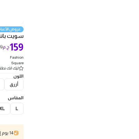
عروض الأعياد
سويت بانت
159
99
ج.م
Fashion
Square
ليك انك تطلب 2 
اللون
أزرق
المقاس
XL
L
14 يوم إسترجاع