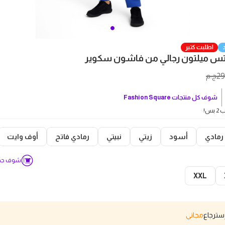
اطلبت كتير
س ميلتون رجالي من فاشون سكوير
2
ج.م
شوف كل منتجات
Fashion Square
بس!
رمادي
أسود
زيتي
نبيتي
رمادي فاتح
أوف وايت
شوف جدو
XXL
مجاني