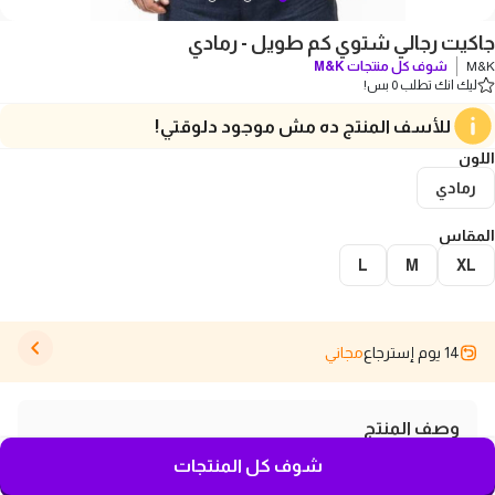
جاكيت رجالي شتوي كم طويل - رمادي
M&K
شوف كل منتجات
M&K
ليك انك تطلب 0 بس!
للأسف المنتج ده مش موجود دلوقتي!
اللون
رمادي
المقاس
L
M
XL
14 يوم إسترجاع
مجاني
وصف المنتج
استمتع بأناقة وراحة لا مثيل لهما مع جاكيت M&K الرجالي
شوف كل المنتجات