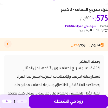
غراء سريع الجفاف - 3 كجم
575
600
ج.م
ج.م
Penta
شوف كل منتجات
Penta
ليك انك تطلب 5 بس!
14 يوم إسترجاع
مجاني
وصف المنتج
اكتشف غراء سريع الجفاف بوزن 3 كجم، الحل المثالي
لمشاريعك الحرفية والإصلاحات المنزلية! يتميز هذا الغراء
بخصائصه الفائقة في الالتصاق وسرعة الجفاف، مما يجعله
الخيار الأول للمهنيين والهواة على حد سواء. سواء كنت تحتاجه
زود في الشنطة
لتثبيت المواد الخشبية، البلاستيكية، أو المعدنية، فإن غراء