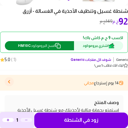
شنطة غسيل وتنظيف الأحذية في الغسالة - أزرق
92
149
ج.م
ج.م
اكسب 9 ج.م كاش باك!
HM10C
اشتري ببروموكود
انسخ البروموكود
5.0
)
1
(
Generic
شوف كل منتجات
Generic
ليك انك تطلب 5 بس!
14 يوم إسترجاع
مجاني
وصف المنتج
استمتع بحماية مثالية لأحذيتك مع شنطة غسيل الأحذية
زود في الشنطة
المخصصة للغسالة والمجفف. صُممت هذه الشنطة