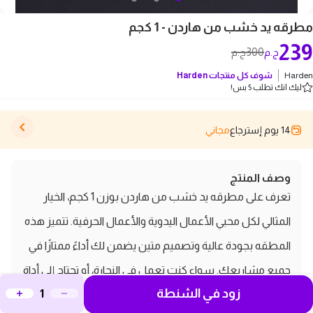
مطرقه يد خشب من هاردن - 1 كجم
239
300
ج.م
ج.م
Harden
شوف كل منتجات
Harden
ليك انك تطلب 5 بس!
14 يوم إسترجاع
مجاني
وصف المنتج
تعرف على مطرقه يد خشب من هاردن بوزن 1 كجم، الخيار
المثالي لكل محبي الأعمال اليدوية والأعمال الحرفية. تتميز هذه
المطقه بجودة عالية وتصميم متين يضمن لك أداءً ممتازًا في
جميع مشاريعك. سواء كنت تعمل في النجارة، أو تحتاج إلى أداة
زود في الشنطة
موثوقة لضرب المسامير، فإن مطرقه هاردن توفر لك القوة