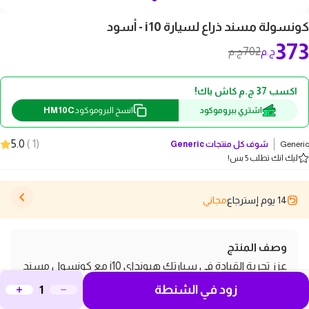
كونسولة مسند ذراع لسيارة i10 - أسود
373
702
ج.م
ج.م
اكسب 37 ج.م كاش باك!
HM10C
اشتري ببروموكود
انسخ البروموكود
5.0
)
1
(
Generic
شوف كل منتجات
Generic
ليك انك تطلب 5 بس!
14 يوم إسترجاع
مجاني
وصف المنتج
عزز تجربة القيادة في سيارتك هيونداي i10 مع كونسول مسند
زود في الشنطة
الذراع الأنيق باللون الأسود. يوفر هذا المسند راحة إضافية