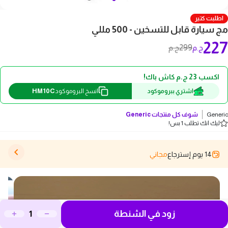
اطلبت كتير
مج سيارة قابل للتسخين - 500 مللي
227
299
ج.م
ج.م
اكسب 23 ج.م كاش باك!
HM10C
اشتري ببروموكود
انسخ البروموكود
Generic
شوف كل منتجات
Generic
ليك انك تطلب 1 بس!
14 يوم إسترجاع
مجاني
زود في الشنطة