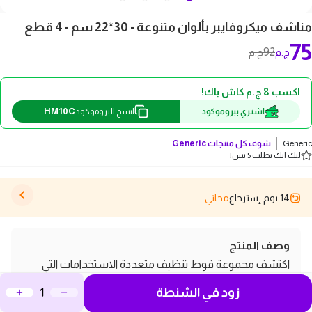
مناشف ميكروفايبر بألوان متنوعة - 30*22 سم - 4 قطع
75
92
ج.م
ج.م
اكسب 8 ج.م كاش باك!
HM10C
اشتري ببروموكود
انسخ البروموكود
Generic
شوف كل منتجات
Generic
ليك انك تطلب 5 بس!
14 يوم إسترجاع
مجاني
وصف المنتج
اكتشف مجموعة فوط تنظيف متعددة الاستخدامات التي
ستغير تجربتك في التنظيف للأفضل! تأتي هذه الفوط بألوان
زود في الشنطة