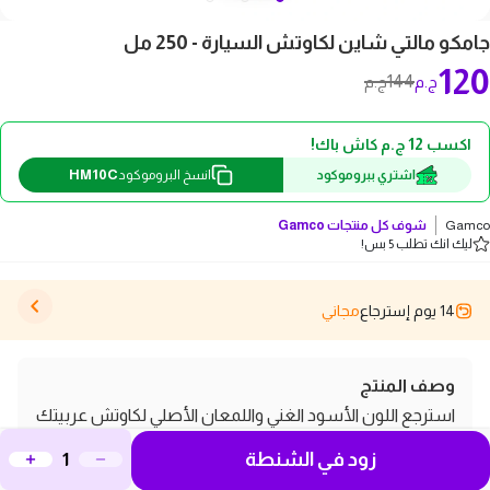
جامكو مالتي شاين لكاوتش السيارة - 250 مل
120
144
ج.م
ج.م
اكسب 12 ج.م كاش باك!
HM10C
اشتري ببروموكود
انسخ البروموكود
Gamco
شوف كل منتجات
Gamco
ليك انك تطلب 5 بس!
14 يوم إسترجاع
مجاني
وصف المنتج
استرجع اللون الأسود الغني واللمعان الأصلي لكاوتش عربيتك
والأسطح البلاستيكية مع جامكو مالتي شاين. تركيبة مبتكرة
زود في الشنطة