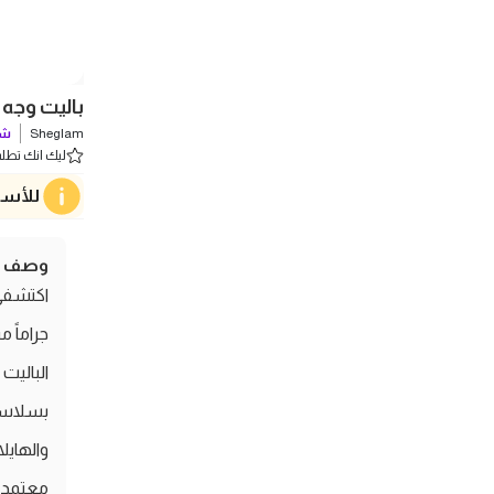
باليت وجه فان
Sheglam
شو
ليك انك تطلب 0 
للأسف
وصف ال
جراماً 
الباليت 
بسلاسة 
والهايل