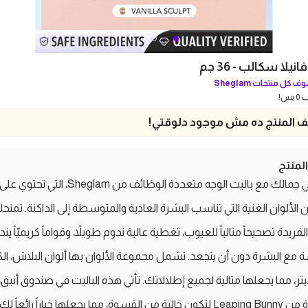
يلا سكالب - 36 جم
ف كل منتجات
Sheglam
بس!
 المنتج ده مش موجود دلوقتي!
منتج
من الألوان الغنية التي تناسب البشرة العادية والمتوسطة إلى الداكنة. تمن
الفريدة تصحيحاً مثالياً للعيوب، تغطية عالية تدوم طويلاً، وقواماً كريميّاً ين
مع البشرة دون أن يتجعد. تشمل مجموعة الألوان بها ألوان البلاش، الكو
ايتر، مما يجعلها مثالية لجميع إطلالاتك. تأتي هذه الباليت في صندوق أنيق
معتمدة من Leaping Bunny لتكون خالية من القسوة، مما يجعلها خياراً رائعاً لكِ