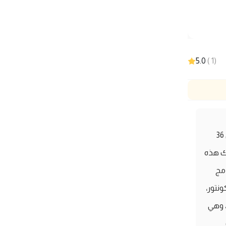
5.0
)
1
(
اكتشفي جمالك مع باليت الوجه متعددة الوظائف من Sheglam، التي تحتوي على 36
حك هذه
دمج
نتور،
، وهي