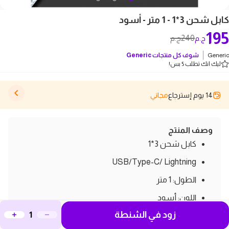
كابل شحن 3*1 - 1 متر - أسود
195
240
ج.م
ج.م
Generic
شوف كل منتجات
Generic
ليك انك تطلب 5 بس!
14 يوم إسترجاع
مجاني
وصف المنتج
كابل شحن 3*1
USB/Type-C/ Lightning
الطول: 1 متر
اللون: أسود
زود في الشنطة
بلد الصنع: الصين