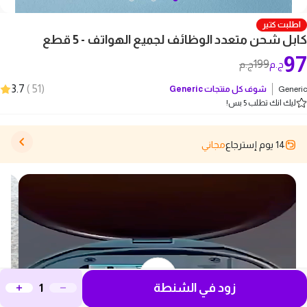
اطلبت كتير
كابل شحن متعدد الوظائف لجميع الهواتف - 5 قطع
97
199
ج.م
ج.م
3.7
)
51
(
Generic
شوف كل منتجات
Generic
ليك انك تطلب 5 بس!
14 يوم إسترجاع
مجاني
زود في الشنطة