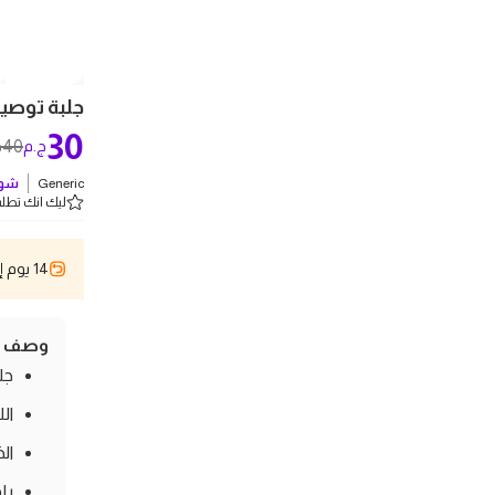
جلبة توصيل3/4* 1/2 كروم -
30
40
ج.م
ج
Generic
شوف
ليك انك تطلب 2 
14 يوم إسترجاع
وصف ال
جلب
ال
ال
بل