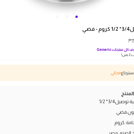
 فضي
.م
 كل منتجات
Generic
بس!
مجاني
منتج
ة توصيل3/4* 1/2
لون:فضي
خامة: كروم
د الصنع: مصر