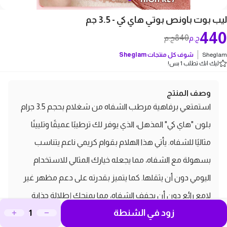
ليب بوت باونص بوتي هاي كي - 3.5 جم
440
840
ج.م
ج.م
Sheglam
شوف كل منتجات
Sheglam
ليك انك تطلب 1 بس!
وصف المنتج
استمتعي برفاهية مرطب الشفاه من شغلام بحجم 3.5 جرام
بلون "هاي كي" المذهل، الذي يوفر لك ترطيبًا عميقًا وتليينًا
مثاليًا للشفاه. يأتي هذا الهلام بقوام كريمي ناعم يتناسب
بسهولة مع الشفاه، مما يجعله خيارك المثالي للاستخدام
اليومي دون أن يثقلها. كما يتميز بقدرته على دعم مظهر غير
لامع رائع دون أن يجفف الشفاه، مما يمنحك إطلالة جذابة
زود في الشنطة
ومريحة طوال اليوم. استمتعي بشفاه ناعمة وصحية مع