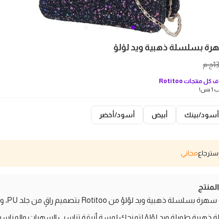
 بسلسلة ذهبية ويد لؤلؤ
1
ج.م
 كل منتجات
Rotitoo
بس!
أسود/بينك
أبيض
أسود/أخضر
مجاني
منتج
شنطة سهرة بسلسلة ذهبية 
ذهبية طويلة ويد لؤلؤ لتمنحك لمسة أنيقة تناسب السهرات والمناسب