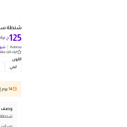
شنطة سهرة
125
38
ج.م
Rotitoo
شوف
ليك انك تطلب 1 
اللون
لبني
14 يوم إسترجاع
وصف ال
بسلسلة 