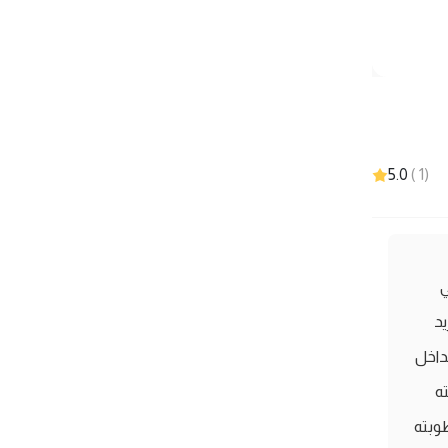
5.0
)
1
(
ي
ريد
داخل
ه
وبته