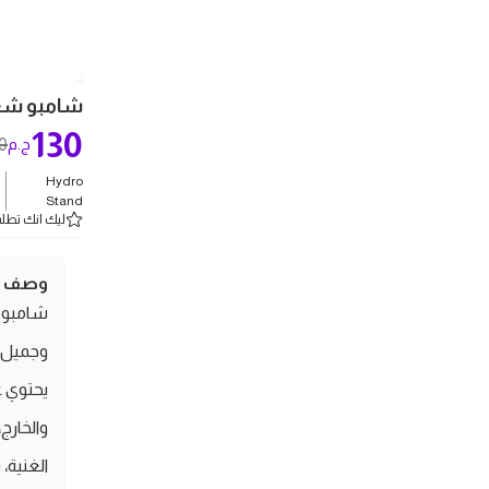
شامبو شعر ب
130
0
ج.م
Hydro
Stand
ليك انك تطلب 5 
وصف ال
شامبو ش
يحتوي ع
والخارج
الغنية،