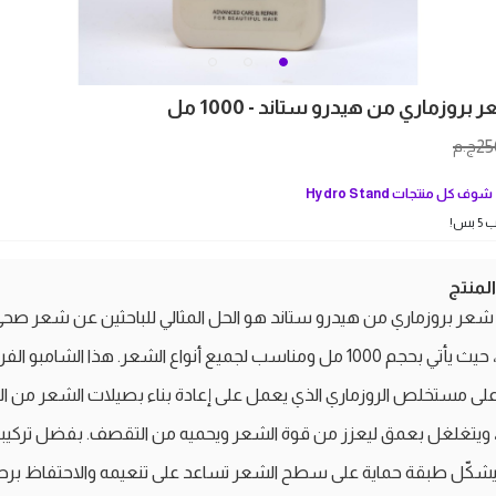
روزماري من هيدرو ستاند - 1000 مل
25
ج.م
شوف كل منتجات
Hydro Stand
بس!
منتج
عر بروزماري من هيدرو ستاند هو الحل المثالي للباحثين عن شعر صح
وجميل، حيث يأتي بحجم 1000 مل ومناسب لجميع أنواع الشعر. هذا الشامبو الف
لى مستخلص الروزماري الذي يعمل على إعادة بناء بصيلات الشعر من ال
، ويتغلغل بعمق ليعزز من قوة الشعر ويحميه من التقصف. بفضل تركيبت
 يشكّل طبقة حماية على سطح الشعر تساعد على تنعيمه والاحتفاظ برط