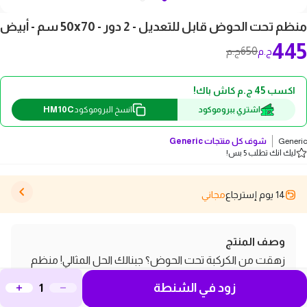
منظم تحت الحوض قابل للتعديل - 2 دور - 50x70 سم - أبيض
445
650
ج.م
ج.م
اكسب 45 ج.م كاش باك!
HM10C
اشتري ببروموكود
انسخ البروموكود
Generic
شوف كل منتجات
Generic
ليك انك تطلب 5 بس!
14 يوم إسترجاع
مجاني
وصف المنتج
زهقت من الكركبة تحت الحوض؟ جبنالك الحل المثالي! منظم
تحت الحوض 2 دور قابل للتعديل اللي هيخلي مطبخك أو
زود في الشنطة