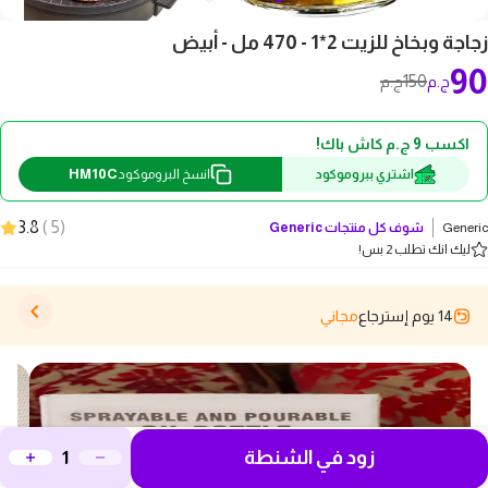
زجاجة وبخاخ للزيت 2*1 - 470 مل - أبيض
90
150
ج.م
ج.م
اكسب 9 ج.م كاش باك!
HM10C
اشتري ببروموكود
انسخ البروموكود
3.8
)
5
(
Generic
شوف كل منتجات
Generic
ليك انك تطلب 2 بس!
14 يوم إسترجاع
مجاني
زود في الشنطة