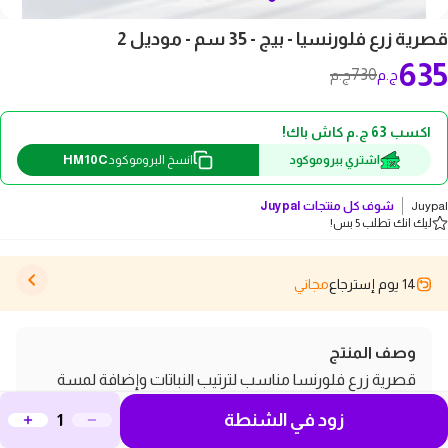
قصرية زرع فلورنسيا - بيج - 35 سم - موديل 2
635
730
ج.م
ج.م
اكسب 63 ج.م كاش باك!
HM10C
اشتري ببروموكود
انسخ البروموكود
Juypal
شوف كل منتجات
Juypal
ليك انك تطلب 5 بس!
14 يوم إسترجاع
مجاني
وصف المنتج
قصرية زرع فلورنسا مناسب لترتيب النباتات وإضافة لمسة
بسيطة للمكان. خفيف وعملي ومناسب للاستخدام داخل
زود في الشنطة