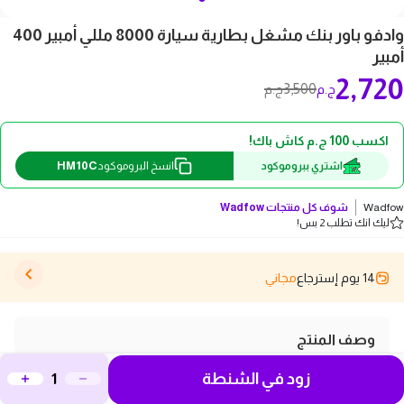
وادفو باور بنك مشغل بطارية سيارة 8000 مللي أمبير 400
أمبير
2,720
3,500
ج.م
ج.م
اكسب 100 ج.م كاش باك!
HM10C
اشتري ببروموكود
انسخ البروموكود
Wadfow
شوف كل منتجات
Wadfow
ليك انك تطلب 2 بس!
14 يوم إسترجاع
مجاني
وصف المنتج
ودّع قلق تعطل بطارية سيارتك مع باور بنك وادفو القوي.
زود في الشنطة
يشغل محركات البنزين حتى 3 لترات بسعة 8000 مللي أمبير