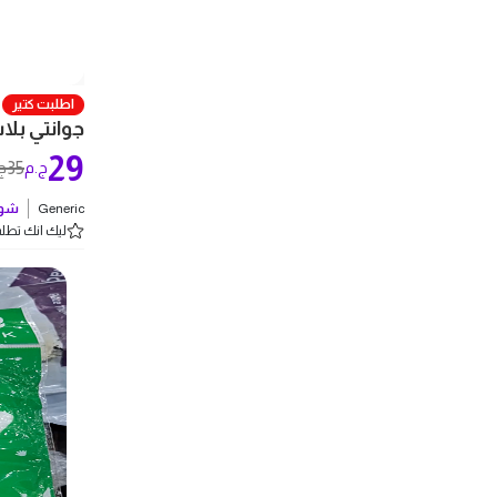
اطلبت كتير
جوانتي بلاست
29
35
ج.م
ج
Generic
شوف
ليك انك تطلب 5 