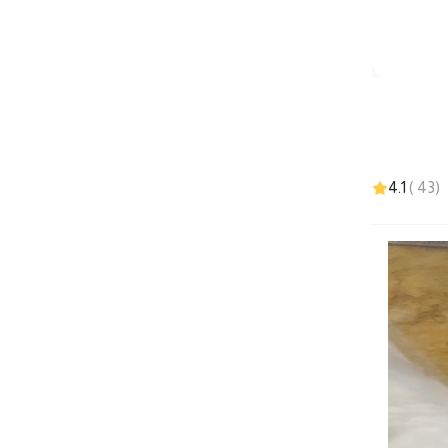
4.1
)
43
(