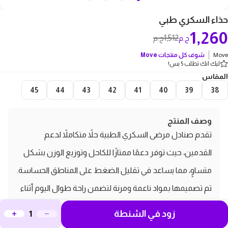
حذاء السكري طبي
1,260
1,512
ج.م
ج.م
Move
شوف كل منتجات
Move
ليك انك تطلب 5 بس!
المقاس
45
44
43
42
41
40
39
38
وصف المنتج
تقدم صنادل مرضى السكري الطبية حلاً متكاملاً لدعم
القدمين، حيث توفر دعمًا ممتازًا للكاحل وتوزيع الوزن بشكل
متساوٍ، مما يساعد في تقليل الضغط على المناطق الحساسة.
تم تصميمها بمواد ناعمة ومرنة لتضمن راحة طوال اليوم أثناء
المشي، مما يقلل من الألم الناتج عن القرح والمشكلات
زود في الشنطة
الشائعة لأقدام مرضى السكري. تتميز أيضًا بفتحاته التهوية التي