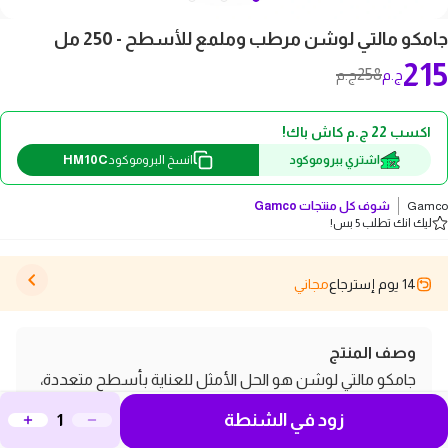
جامكو مالتي لوشن مرطب وملمع للأسطح - 250 مل
215
258
ج.م
ج.م
اكسب 22 ج.م كاش باك!
HM10C
اشتري ببروموكود
انسخ البروموكود
Gamco
شوف كل منتجات
Gamco
ليك انك تطلب 5 بس!
14 يوم إسترجاع
مجاني
وصف المنتج
جامكو مالتي لوشن هو الحل الأمثل للعناية بأسطح متعددة،
يمنحها ترطيباً عميقاً ولمعاناً طبيعياً. يحمي من الغبار
زود في الشنطة