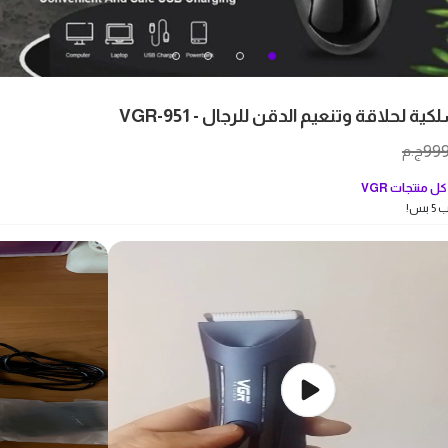
ية لحلاقة وتنعيم الدقن للرجال - VGR-951
99
ج.م
ل منتجات
VGR
بس!