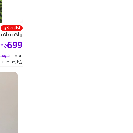
اطلبت كتير
ماكينة لاسلك
699
9
ج.م
VGR
شوف ك
ليك انك تطلب 5 