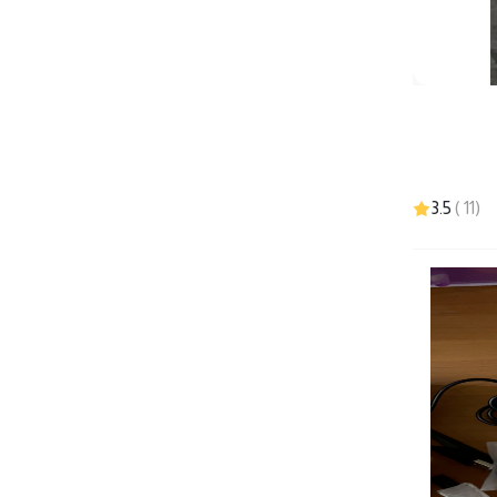
3.5
)
11
(