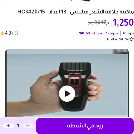
ماكينة حلاقة الشعر فيليبس - 13 إعداد - HC3420/15
1,250
3,047
ج.م
ج.م
4.3
)
3
(
Philips
شوف كل منتجات
Philips
ليك انك تطلب 3 بس!
زود في الشنطة