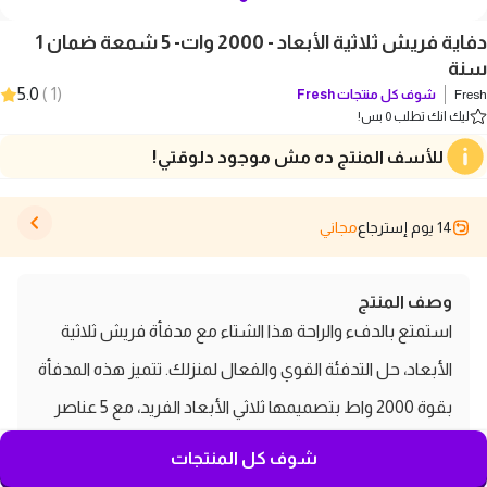
دفاية فريش ثلاثية الأبعاد - 2000 وات- 5 شمعة ضمان 1
سنة
5.0
)
1
(
Fresh
شوف كل منتجات
Fresh
ليك انك تطلب 0 بس!
للأسف المنتج ده مش موجود دلوقتي!
14 يوم إسترجاع
مجاني
وصف المنتج
استمتع بالدفء والراحة هذا الشتاء مع مدفأة فريش ثلاثية
الأبعاد، حل التدفئة القوي والفعال لمنزلك. تتميز هذه المدفأة
بقوة 2000 واط بتصميمها ثلاثي الأبعاد الفريد، مع 5 عناصر
تسخين وأربعة مستويات تسخين قابلة للتعديل، مما يضمن
شوف كل المنتجات
توزيعًا مثاليًا ومتساويًا للحرارة في جميع أنحاء الغرفة. متوفرة