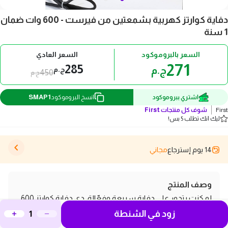
دفاية كوارتز كهربية بشمعتين من فيرست - 600 وات ضمان
1 سنة
السعر بالبروموكود
السعر العادي
271
285
ج.م
ج.م
450
ج.م
SMAP1
اشتري ببروموكود
انسخ البروموكود
First
شوف كل منتجات
First
ليك انك تطلب 5 بس!
14 يوم إسترجاع
مجاني
وصف المنتج
لو كنت بتدور على دفاية سريعة وفعّالة، دي دفاية كوارتز 600
زود في الشنطة
وات هي الحل! مع شمعتين عشان تديك حرارة دافئة ومريحة