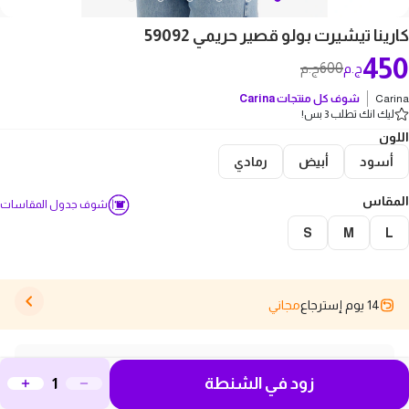
كارينا تيشيرت بولو قصير حريمي 59092
450
600
ج.م
ج.م
Carina
شوف كل منتجات
Carina
ليك انك تطلب 3 بس!
اللون
أسود
أبيض
رمادي
المقاس
شوف جدول المقاسات
S
M
L
14 يوم إسترجاع
مجاني
وصف المنتج
زود في الشنطة
بتدوري على تيشيرت يجمع بين الأناقة والراحة في نفس