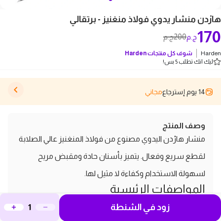
هارْدن منشار يدوي فولاذ منغنيز - برتقالي
170
200
ج.م
ج.م
Harden
شوف كل منتجات
Harden
ليك انك تطلب 5 بس!
14 يوم إسترجاع
مجاني
وصف المنتج
منشار هارْدن اليدوي مصنوع من فولاذ المنغنيز عالي الصلابة
لقطع سريع وفعال. يتميز بأسنان حادة ومقبض مريح
لسهولة الاستخدام وكفاءة لا مثيل لها.
المواصفات الرئيسية
الماركة:
Harden
زود في الشنطة